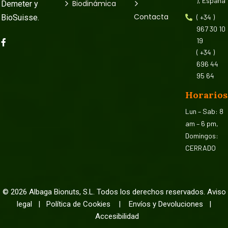
), España
Biodinámica
Demeter y
Contacta
BioSuisse
.
( +34 )
967 30 10
19
( +34 )
696 44
95 64
Horarios
Lun – Sab: 8
am – 6 pm,
Domingos:
CERRADO
©
2026
Albaga Bionuts, S.L. Todos los derechos reservados.
Aviso
legal
|
Política de Cookies
|
Envíos y Devoluciones
|
Accesibilidad